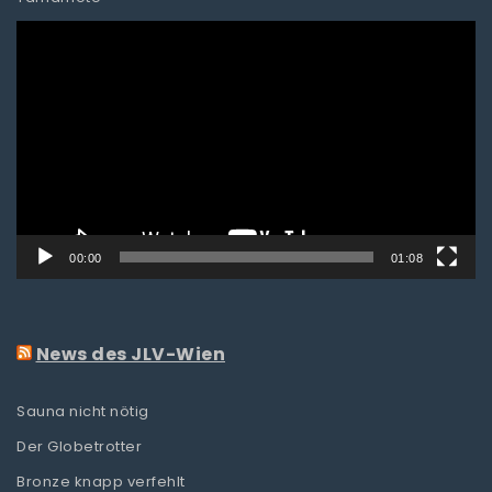
Video-
Player
00:00
01:08
News des JLV-Wien
Sauna nicht nötig
Der Globetrotter
Bronze knapp verfehlt