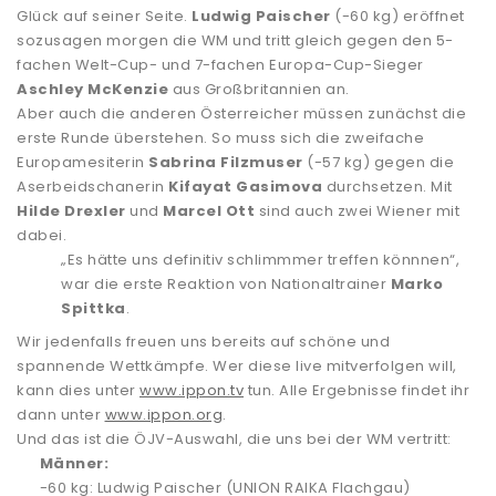
Glück auf seiner Seite.
Ludwig Paischer
(-60 kg) eröffnet
sozusagen morgen die WM und tritt gleich gegen den 5-
fachen Welt-Cup- und 7-fachen Europa-Cup-Sieger
Aschley McKenzie
aus Großbritannien an.
Aber auch die anderen Österreicher müssen zunächst die
erste Runde überstehen. So muss sich die zweifache
Europamesiterin
Sabrina Filzmuser
(-57 kg) gegen die
Aserbeidschanerin
Kifayat Gasimova
durchsetzen. Mit
Hilde Drexler
und
Marcel Ott
sind auch zwei Wiener mit
dabei.
„Es hätte uns definitiv schlimmmer treffen könnnen“,
war die erste Reaktion von Nationaltrainer
Marko
Spittka
.
Wir jedenfalls freuen uns bereits auf schöne und
spannende Wettkämpfe. Wer diese live mitverfolgen will,
kann dies unter
www.ippon.tv
tun. Alle Ergebnisse findet ihr
dann unter
www.ippon.org
.
Und das ist die ÖJV-Auswahl, die uns bei der WM vertritt:
Männer:
-60 kg: Ludwig Paischer (UNION RAIKA Flachgau)