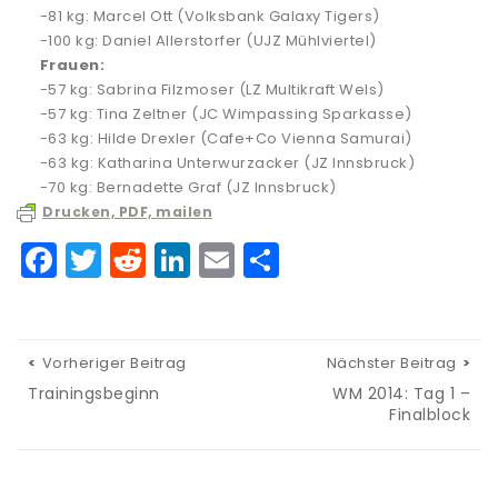
-81 kg: Marcel Ott (Volksbank Galaxy Tigers)
-100 kg: Daniel Allerstorfer (UJZ Mühlviertel)
Frauen:
-57 kg: Sabrina Filzmoser (LZ Multikraft Wels)
-57 kg: Tina Zeltner (JC Wimpassing Sparkasse)
-63 kg: Hilde Drexler (Cafe+Co Vienna Samurai)
-63 kg: Katharina Unterwurzacker (JZ Innsbruck)
-70 kg: Bernadette Graf (JZ Innsbruck)
Drucken, PDF, mailen
F
T
R
Li
E
T
a
w
e
n
m
ei
c
it
d
k
ai
le
e
te
di
e
l
n
Vorheriger Beitrag
Nächster Beitrag
b
r
t
dI
Trainingsbeginn
WM 2014: Tag 1 –
Finalblock
o
n
o