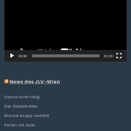
Player
00:00
01:08
News des JLV-Wien
Sauna nicht nötig
Der Globetrotter
Bronze knapp verfehlt
Ferien mit Judo