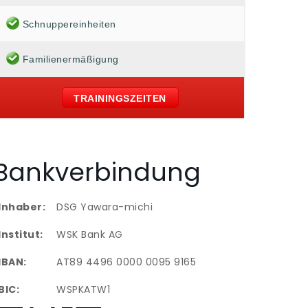
Schnuppereinheiten
Familienermäßigung
TRAININGSZEITEN
Bankverbindung
Inhaber:
DSG Yawara-michi
Institut:
WSK Bank AG
IBAN:
AT89 4496 0000 0095 9165
BIC:
WSPKATW1