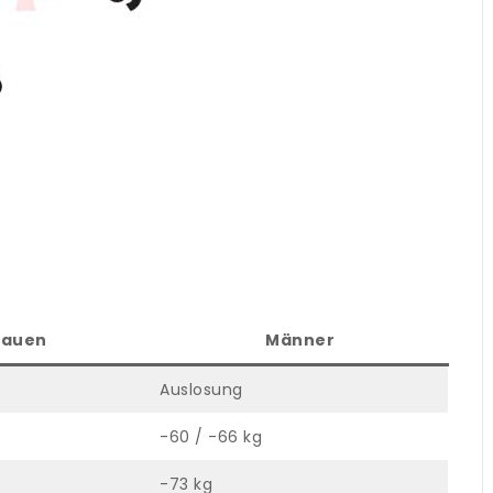
rauen
Männer
Auslosung
-60 / -66 kg
-73 kg