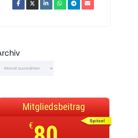
Archiv
Mitgliedsbeitrag
Spitze!
€
80