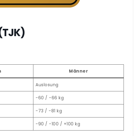
(TJK)
n
Männer
Auslosung
-60 / -66 kg
-73 / -81 kg
-90 / -100 / +100 kg