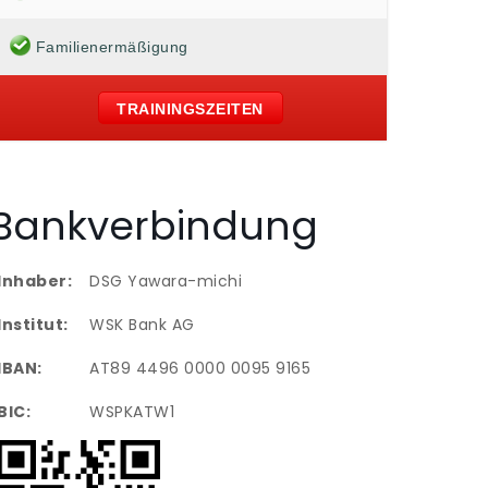
Familienermäßigung
TRAININGSZEITEN
Bankverbindung
Inhaber:
DSG Yawara-michi
Institut:
WSK Bank AG
IBAN:
AT89 4496 0000 0095 9165
BIC:
WSPKATW1