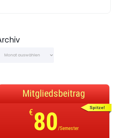
Archiv
Mitgliedsbeitrag
Spitze!
€
80
/Semester