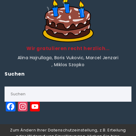
Wir gratulieren recht herzlich...
Alina Hajrullaga
, Boris Vukovic
, Marcel Jenzari
, Miklos Szopko
Suchen
F
In
Y
a
st
o
c
a
u
Zum Ändern Ihrer Datenschutzeinstellung, z.B. Erteilung
e
g
T