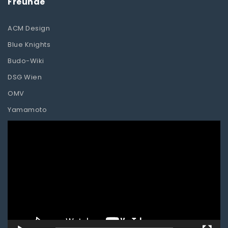
Freunde
ACM Design
Blue Knights
Budo-Wiki
DSG Wien
OMV
Yamamoto
Video-
Player