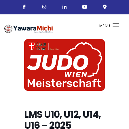
MENU
Togg
LMS U10, U12, U14,
U16 – 2025