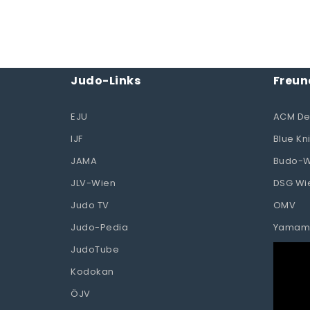
Judo-Links
Freun
EJU
ACM De
IJF
Blue Kn
JAMA
Budo-W
JLV-Wien
DSG Wi
Judo TV
OMV
Judo-Pedia
Yamam
Video-
JudoTube
Player
Kodokan
ÖJV