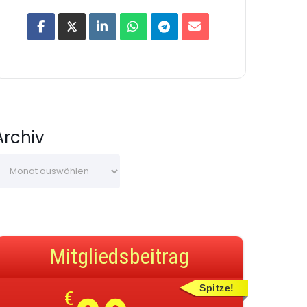
Archiv
Mitgliedsbeitrag
Spitze!
€