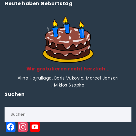
Heute haben Geburtstag
Wir gratulieren recht herzlich...
Alina Hajrullaga
, Boris Vukovic
, Marcel Jenzari
, Miklos Szopko
Suchen
F
In
Y