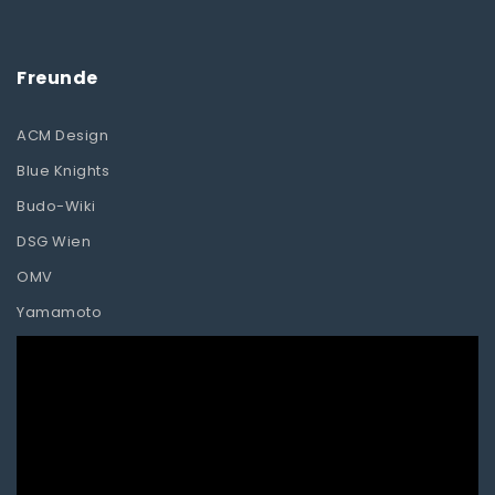
Freunde
ACM Design
Blue Knights
Budo-Wiki
DSG Wien
OMV
Yamamoto
Video-
Player