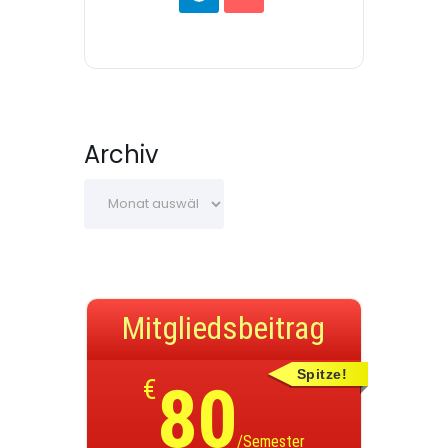
Archiv
Mitgliedsbeitrag
Spitze!
€
80
/Semester