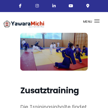
MENU
Togg
Zusatztraining
Die Trainingsinhalte findet