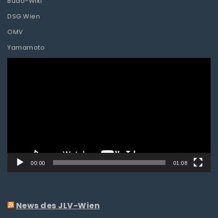
Budo-Wiki
DSG Wien
OMV
Yamamoto
Video-
Player
00:00
01:08
News des JLV-Wien