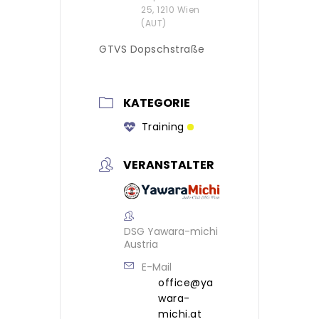
25, 1210 Wien
(AUT)
GTVS Dopschstraße
KATEGORIE
Training
VERANSTALTER
DSG Yawara-michi
Austria
E-Mail
office@ya
wara-
michi.at