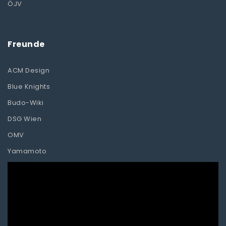
ÖJV
Freunde
ACM Design
Blue Knights
Budo-Wiki
DSG Wien
OMV
Yamamoto
Video-
Player