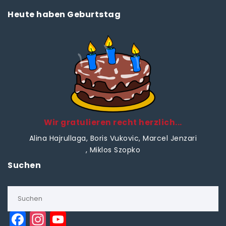
Heute haben Geburtstag
Wir gratulieren recht herzlich...
Alina Hajrullaga
, Boris Vukovic
, Marcel Jenzari
, Miklos Szopko
Suchen
F
In
Y