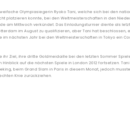
zweifache Olympiasiegerin Ryoko Tani, welche sich bei den nati
cht platzieren konnte, bei den Weltmeisterschaften in den Nied
de am Mittwoch verkündet. Das Einladungsturnier diente als letz
Rotterdam im August zu qualifizieren, aber Tani hat beschlossen, 
 im nächsten Jahr bei den Weltmeisterschaften in Tokyo ein 
 ihr Ziel, ihre dritte Goldmeidaille bei den letzten Sommer Spiel
 Hinblick auf die nächsten Spiele in London 2012 fortsetzen. Tani
Peking, beim Grand Slam in Paris in diesem Monat, jedoch musste
echten Knie zurückziehen.