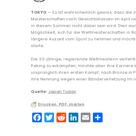
TOKYO
— Es ist wahrscheinlich gewiss, dass die 
Meisterschaften nach Gewichtsklassen im April ni
in diesem Sommer nicht dabei sein wird. Dies wur
Möglichkeit, sich für die Weltmeisterschaften in 
längere Auszeit vom Sport zu nehmen und möchte
starte.
Die 33-jährige, regierende Weltmeisterin verfehlte
Peking zu erkämpfen, möchte aber ihre Karriere in
ursprünglich ihren ersten Kampf, nach Bronze in 
ihre Nennung wegen einer Bänderverletzung im r
Quelle:
Japan Today
Drucken, PDF, mailen
F
T
R
Li
E
T
a
w
e
n
m
ei