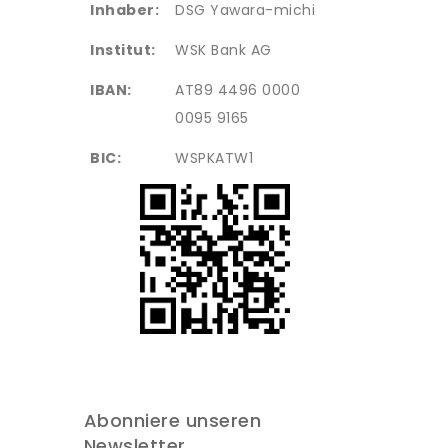
Inhaber:
DSG Yawara-michi
Institut:
WSK Bank AG
IBAN:
AT89 4496 0000
0095 9165
BIC:
WSPKATW1
Abonniere unseren
Newsletter