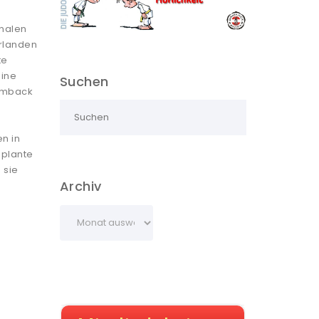
onalen
erlanden
te
eine
Suchen
Comback
en in
 plante
 sie
Archiv