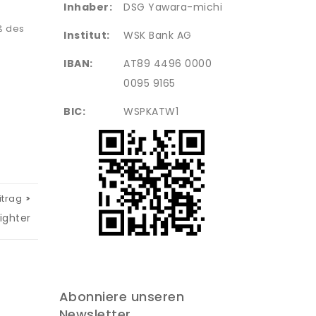
Inhaber:
DSG Yawara-michi
ß des
Institut:
WSK Bank AG
IBAN:
AT89 4496 0000
0095 9165
BIC:
WSPKATW1
itrag
ighter
Abonniere unseren
Newsletter