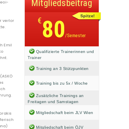
Mitgliedsbeitrag
eoi-
Spitze!
€
80
 verlor
te.
/Semester
ch Emil
ko
Qualifizierte Trainerinnen und
hnt.
Trainer
Training an 3 Stützpunkten
l (ASKÖ
es
Training bis zu 5x / Woche
uch
hrung.
Zusätzliche Trainings an
Freitagen und Samstagen
Mitgliedschaft beim JLV Wien
orakis
ferisch
una)
Mitgliedschaft beim ÖJV