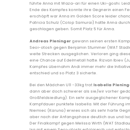
führte Anna mit Waza-ari für einen Uki-goshi. Lei
Ende des Kampfes konnte ihre Gegnerin einen Fes
erschöpft war Anna im Golden Score leider chanc
Patricia Schulz (Colop Samurai) hatte Anna durc
geschlagen geben. Somit Platz 5 für Anna.
Andreas Pleninger
gewann seinen ersten Kampf
Seoi-otosh gegen Benjamin Stummer (WAT Stadla
weite Strecken ausgeglichen. Verloren ging dies
eine Chance auf Edelmetall hatte. Rizvan Ibiev (J
Kampfes übernahm Andi immer mehr die Initiative.
entschied und so Platz 3 sicherte.
Bei den Mädchen U11 -33kg trat
Isabella Plening
dann aber doch schwerer als sie/wir vorher gedac
Großfeldsiedlung). Ein sehr ausgeglichener Kamp
Kampfdauer punktete Isabella. Mit der Führung i
Niemiec (Karuna) erwies sich als sehr harte Gegn
aber nach der Anfangsphase deutlich aus und Isa
Der Finalkampf gegen Melissa Wirth (WAT Stadla
Isa mit einem Seoi-otoshi erfolgreich und entschie