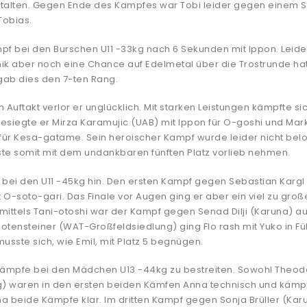
talten. Gegen Ende des Kampfes war Tobi leider gegen einem S
Tobias.
 bei den Burschen U11 -33kg nach 6 Sekunden mit Ippon. Leider
k aber noch eine Chance auf Edelmetal über die Trostrunde hat
gab dies den 7-ten Rang.
m Auftakt verlor er unglücklich. Mit starken Leistungen kämpfte si
t besiegte er Mirza Karamujic (UAB) mit Ippon für O-goshi und Mar
ür Kesa-gatame. Sein heroischer Kampf wurde leider nicht belo
ste somit mit dem undankbaren fünften Platz vorlieb nehmen.
bei den U11 -45kg hin. Den ersten Kampf gegen Sebastian Karg
-soto-gari. Das Finale vor Augen ging er aber ein viel zu groß
 mittels Tani-otoshi war der Kampf gegen Senad Dilji (Karuna) a
Rotensteiner (WAT-Großfeldsiedlung) ging Flo rash mit Yuko in Fü
sste sich, wie Emil, mit Platz 5 begnügen.
ämpfe bei den Mädchen U13 -44kg zu bestreiten. Sowohl Theod
ng) waren in den ersten beiden Kämfen Anna technisch und kämp
a beide Kämpfe klar. Im dritten Kampf gegen Sonja Brüller (Kar