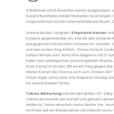
4 Mädchen und 5 Burschen waren ausgezogen, um 
Kucera Rundhalle wieder Medaillen zu erlangen. 
insgesamt fünf solcher Edelmetallstücke freuen. 
Unsere beiden Jüngsten,
Stephanie Hacker
un
D zuerst gegeneiander an, ehe sie den anderen Ko
ausgeglichen mit leichten Vorteilen für Jennifer.
und den ersten Sieg einfuhr. Chiara Harisch (Judo
halben Minute warf Jenny ihre Gegnerin mit O-s
hatte nach anfänglichen Schwierigkeiten Wayha 
ihren Kampf im Boden. MIt einem Sieg gegen die Spo
letzten Kampf die Chance, sich zum „Golden Girl“ 
Orkan fegte Jenny über ihre Gegnerin hinweg und 
für unsere beiden Girlies.
Tobias Malischnig
trat bei den Buben U11 -26kg 
Tobias dominierte den Kampf und gewann diesen s
stellte für Tobias ebenfalls keine Gefahr dar. a
im Finale auf ein Wiedersehen mit Valentin Lovric