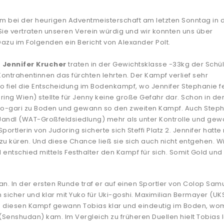
bei der heurigen Adventmeisterschaft am letzten Sonntag in d
Sie vertraten unseren Verein würdig und wir konnten uns über
Dazu im Folgenden ein Bericht von Alexander Polt.
d
Jennifer Krucher
traten in der Gewichtsklasse -33kg der Schü
ntrahentinnen das fürchten lehrten. Der Kampf verlief sehr
 So fiel die Entscheidung im Bodenkampf, wo Jennifer Stephanie fe
ring Wien) stellte für Jenny keine große Gefahr dar. Schon in de
oto-gari zu Boden und gewann so den zweiten Kampf. Auch Step
Jandl (WAT-Großfeldsiedlung) mehr als unter Kontrolle und ge
rtlerin von Judoring sicherte sich Steffi Platz 2. Jennifer hatte
zu küren. Und diese Chance ließ sie sich auch nicht entgehen. W
entschied mittels Festhalter den Kampf für sich. Somit Gold und 
an. In der ersten Runde traf er auf einen Sportler von Colop Samu
icher und klar mit Yuko für Uki-goshi. Maximilian Bermayer (UK
uch diesen Kampf gewann Tobias klar und eindeutig im Boden, wom
 (Senshudan) kam. Im Vergleich zu früheren Duellen hielt Tobias 