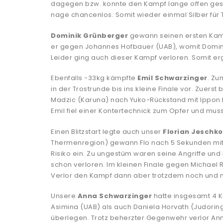
dagegen bzw. konnte den Kampf lange offen ges
nage chancenlos. Somit wieder einmal Silber für 
Dominik Grünberger
gewann seinen ersten Kampf
er gegen Johannes Hofbauer (UAB), womit Domini
Leider ging auch dieser Kampf verloren. Somit er
Ebenfalls -33kg kämpfte
Emil Schwarzinger
. Zu
in der Trostrunde bis ins kleine Finale vor. Zuers
Madzic (Karuna) nach Yuko-Rückstand mit Ippon f
Emil fiel einer Kontertechnick zum Opfer und mus
Einen Blitzstart legte auch unser
Florian Jeschko
Thermenregion) gewann Flo nach 5 Sekunden mit O
Risiko ein. Zu ungestüm waren seine Angriffe und
schon verloren. Im kleinen Finale gegen Michael 
Verlor den Kampf dann aber trotzdem noch und mu
Unsere
Anna Schwarzinger
hatte insgesamt 4 K
Asimina (UAB) als auch Daniela Horvath (Judori
überlegen. Trotz beherzter Gegenwehr verlor Ann