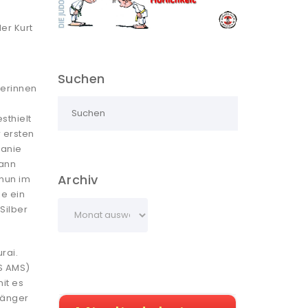
er Kurt
Suchen
lerinnen
sthielt
r ersten
hanie
wann
Archiv
 nun im
ie ein
Silber
rai.
S AMS)
it es
länger