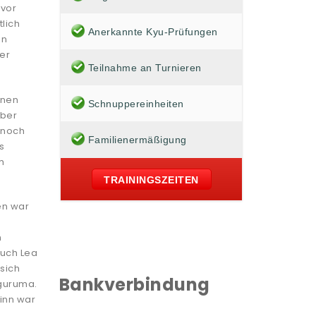
 vor
lich
Anerkannte Kyu-Prüfungen
en
er
Teilnahme an Turnieren
önen
Schnuppereinheiten
über
 noch
Familienermäßigung
s
h
TRAININGSZEITEN
en war
n
Auch Lea
sich
Bankverbindung
-guruma.
inn war