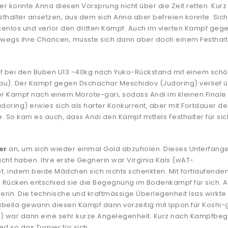
der konnte Anna diesen Vorsprung nicht über die Zeit retten. Kurz
thalter ansetzen, aus dem sich Anna aber befreien konnte. Sicht
enlos und verlor den dritten Kampf. Auch im vierten Kampf geg
hwegs ihre Chancen, musste sich dann aber doch einem Festhalt
 bei den Buben U13 -40kg nach Yuko-Rückstand mit einem sch
u). Der Kampf gegen Dschachar Meschidov (Judoring) verlief 
er Kampf nach einem Morote-gari, sodass Andi im kleinen Finale
udoring) erwies sich als harter Konkurrent, aber mit Fortdauer de
 So kam es auch, dass Andi den Kampf mittels Festhalter für sic
er
an, um sich wieder einmal Gold abzuholen. Dieses Unterfang
ht haben. Ihre erste Gegnerin war Virginia Kals (wAT-
f, indem beide Mädchen sich nichts schenkten. Mit fortlaufende
m Rücken entschied sie die Begegnung im Bodenkampf für sich. 
erin. Die technische und kraftmässige Überlegenheit Isas wirkte 
bella gewann diesen Kampf dann vorzeitig mit Ippon für Koshi
u) war dann eine sehr kurze Angelegenheit. Kurz nach Kampfbeg
d so das Turnier für sich.