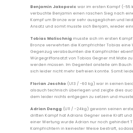
Benjamin Jakopovic
war im ersten Kampf (-55 
verbuchte Benjamin einen raschen Sieg nach ein
Kampf um Bronze war sehr ausgeglichen und lei
Ansatz und somit musste sich Benjam, wieder einm
Tobias Malischnig
musste sich im ersten Kampf
Bronze verwehrten die Kampfrichter Tobias eine W
Gegenzug verabsäumten die Kampfrichter ebenfal
Würgegriffansatzt von Tobias Gegner mit Mate z
werden müssen. Im Gegenteil anstelle am Bauch li
sich leider nicht mehr befreien konnte. Somit leide
Florian Jeschko
(U13 / -60 kg) war in seinen b
alsauch technisch überlegen und zeigte dies auc
dem leider nichts entgegen zu setzen und musste 
Adrian Dengg
(U11 / -24kg) gewann seinen erste
dritten Kampf hat Adrians Gegner seine Kraft und 
einer Wertung wurde Adrian nur noch gehindert 
Kampfrichtern in keinester Weise bestraft, sodas