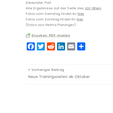
Alexander Polt
Alle Ergebnisse auf der Seite des
JLV-Wien
Fotos vom Samstag findet ihr
hier
Fotos vom Sonntag findet ihr
hier
(Fotos von Helma Pleninger)
Drucken, PDF, mailen
F
T
R
Li
E
T
a
w
e
n
m
ei
c
it
d
k
ai
le
e
te
di
e
l
n
Vorheriger Beitrag
b
r
t
dI
Neue Trainingszeiten ab Oktober
o
n
o
k