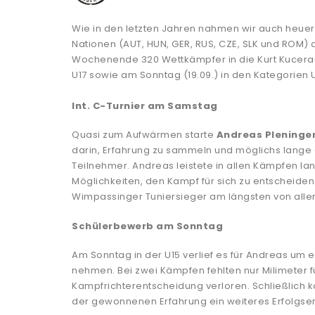
Wie in den letzten Jahren nahmen wir auch heuer
Nationen (AUT, HUN, GER, RUS, CZE, SLK und ROM)
Wochenende 320 Wettkämpfer in die Kurt Kucera-H
U17 sowie am Sonntag (19.09.) in den Kategorien U
Int. C-Turnier am Samstag
Quasi zum Aufwärmen starte
Andreas Pleninge
darin, Erfahrung zu sammeln und möglichs lange 
Teilnehmer. Andreas leistete in allen Kämpfen l
Möglichkeiten, den Kampf für sich zu entscheiden
Wimpassinger Tuniersieger am längsten von allen
Schülerbewerb am Sonntag
Am Sonntag in der U15 verlief es für Andreas um 
nehmen. Bei zwei Kämpfen fehlten nur Milimeter f
Kampfrichterentscheidung verloren. Schließlich 
der gewonnenen Erfahrung ein weiteres Erfolgse