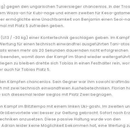
kg) gegen den ungarischen Tuniersieger chancenlos. In der Tro
em Waza-ari für Kubi-nage und einem zweiten für Kesa-gatame
der ermöglichte eine Unachtsamkeit von Benjamin einen Seoi-n
al mit Platz 5 zufrieden geben.
 (U13 / -30 kg) einer Kontertechnik geschlagen geben. Im Kamp
ertung für einen technisch einwandfrei ausgeführten Tani-otosh
ls einen mehr als 20 Sekunden dauernden nicht erfolgreichen
u beenden, womit dann der Kampf im Stand wieder weitergeführt
egen zu bleiben drehte sich Tobias in einen Festhalter rein, wo
r auch für Tobias Platz 5.
eiden Kämpfen chancenlos. Sein Gegner war ihm sowohl kraftmäs
h mit zwei technisch einwandfreien Aushebetechniken. Florian h
sich diesesmal leider sieglos mit Platz Zwei begnügen.
n Kampf im Blitztempo mit einem linken Uki-goshi. Im zweiten u
Größenvorteile viel besser zur Geltung gebracht. Sofort nach Erz
Techniken anzusetzen. Diese passive Haltung wurde von den
s Adrian leider keine Möglichkeit bekommen hat, eine Wertung z