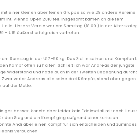
 mit einer kleinen aber feinen Gruppe so wie 28 andere Vereine 
 am Int. Vienna Open 2010 teil. Insgesamt kamen an diesem
alle. Unsere Verein war am Samstag (18.09.) in der Alterskate
9 – U15 äußerst erfolgreich vertreten.
r
am Samstag in der U17 -50 kg. Das Ziel in seinen drei Kämpfen
den Kampf offen zu halten. Schließlich war Andreas der jüngste
ange Widerstand und hatte auch in der zweiten Begegnung durch
. Zwar verlor Andreas alle seine drei Kämpfe, stand aber gegen
 auf der Matte.
einiges besser, konnte aber leider kein Edelmetall mit nach Haus
ür den Sieg und ein Kampf ging aufgrund einer kuriosen
konnte Andi aber einen Kampf für sich entscheiden und zuminde
rlebnis verbuchen.