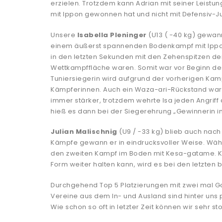
erzielen. Trotzdem kann Adrian mit seiner Leistu
mit Ippon gewonnen hat und nicht mit Defensiv-
Unsere
Isabella Pleninger
(U13 ( -40 kg) gewann
einem äußerst spannenden Bodenkampf mit Ippo
in den letzten Sekunden mit den Zehenspitzen den
Wettkampffläche waren. Somit war vor Beginn des z
Tuniersiegerin wird aufgrund der vorherigen Kamp
Kämpferinnen. Auch ein Waza-ari-Rückstand war 
immer stärker, trotzdem wehrte Isa jeden Angrif
hieß es dann bei der Siegerehrung „Gewinnerin in
Julian Malischnig
(U9 / -33 kg) blieb auch nac
Kämpfe gewann er in eindrucksvoller Weise. Währ
den zweiten Kampf im Boden mit Kesa-gatame. Ke
Form weiter halten kann, wird es bei den letzten 
Durchgehend Top 5 Platzierungen mit zwei mal Go
Vereine aus dem In- und Ausland sind hinter uns pl
Wie schon so oft in letzter Zeit können wir sehr s