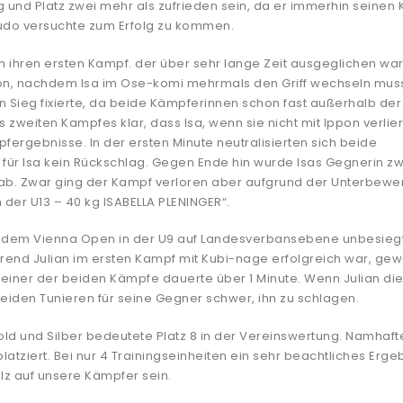
ng und Platz zwei mehr als zufrieden sein, da er immerhin seinen
Judo versuchte zum Erfolg zu kommen.
 ihren ersten Kampf. der über sehr lange Zeit ausgeglichen war
n, nachdem Isa im Ose-komi mehrmals den Griff wechseln mus
 Sieg fixierte, da beide Kämpferinnen schon fast außerhalb der
weiten Kampfes klar, dass Isa, wenn sie nicht mit Ippon verlier
fergebnisse. In der ersten Minute neutralisierten sich beide
für Isa kein Rückschlag. Gegen Ende hin wurde Isas Gegnerin z
f ab. Zwar ging der Kampf verloren aber aufgrund der Unterbewe
 der U13 – 40 kg ISABELLA PLENINGER“.
h dem Vienna Open in der U9 auf Landesverbansebene unbesiegt
end Julian im ersten Kampf mit Kubi-nage erfolgreich war, gew
iner der beiden Kämpfe dauerte über 1 Minute. Wenn Julian di
beiden Tunieren für seine Gegner schwer, ihn zu schlagen.
ld und Silber bedeutete Platz 8 in der Vereinswertung. Namhaft
atziert. Bei nur 4 Trainingseinheiten ein sehr beachtliches Ergeb
tolz auf unsere Kämpfer sein.