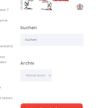
aus 7
gorie
Suchen
 bestand
aus
 den
Archiv
e
st neben