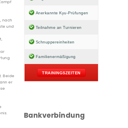
 Kampf
Anerkannte Kyu-Prüfungen
, nach
ste und
Teilnahme an Turnieren
t,
Schnuppereinheiten
war
Familienermäßigung
rtung
TRAININGSZEITEN
. Beide
ann er
ese
e
nis.
Bankverbindung