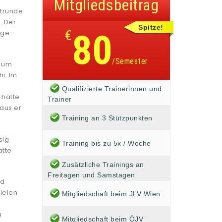
Mitgliedsbeitrag
strunde
. Der
Spitze!
€
80
age-
/Semester
f um
i. Im
Qualifizierte Trainerinnen und
 hätte
Trainer
raus er
Training an 3 Stützpunkten
sig
Training bis zu 5x / Woche
atte
Zusätzliche Trainings an
Freitagen und Samstagen
nd
ielen
Mitgliedschaft beim JLV Wien
u
Mitgliedschaft beim ÖJV