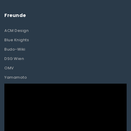
Freunde
ACM Design
Blue Knights
Budo-Wiki
DSG Wien
OMV
Yamamoto
Video-
Player