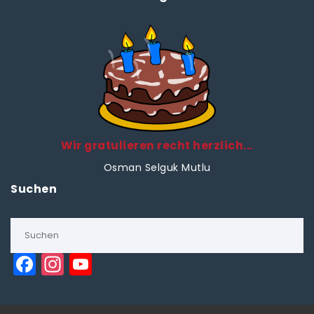
Wir gratulieren recht herzlich...
Osman Selguk Mutlu
Suchen
F
In
Y
a
st
o
c
a
u