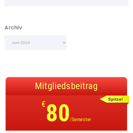
Archiv
Mitgliedsbeitrag
Spitze!
€
80
/Semester