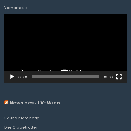
Yamamoto
Video-
Player
00:00
01:08
News des JLV-Wien
Sauna nicht nötig
Der Globetrotter