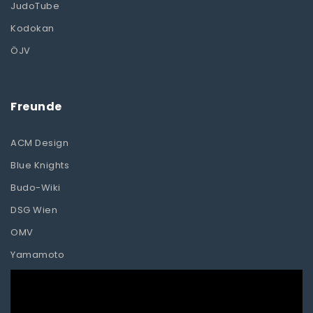
JudoTube
Kodokan
ÖJV
Freunde
ACM Design
Blue Knights
Budo-Wiki
DSG Wien
OMV
Yamamoto
Video-
Player