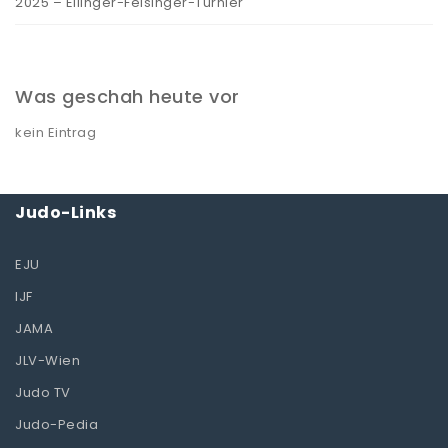
2025 – Ellinger-Felsinger-Turnier
Was geschah heute vor
kein Eintrag
Judo-Links
EJU
IJF
JAMA
JLV-Wien
Judo TV
Judo-Pedia