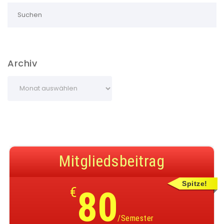
Archiv
Mitgliedsbeitrag
Spitze!
€
80
/Semester