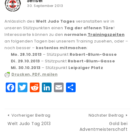
Sensei
30. September 2013
Anlässlich des
Welt Judo Tages
veranstalten wir in
unseren Stützpunkten einen
Tag der offenen Türe
!
Interessierte können zu den
normalen
Trainingszeiten
an folgenden Tagen bei unserem Training zusehen, oder –
noch besser –
kostenlos mitmachen
:
Mo. 28.10.2013
– Stützpunkt
Robert-Blum-Gasse
Di. 29.10.2013
– Stützpunkt
Robert-Blum-Gasse
Mi. 30.10.2013
– Stützpunkt
Leipziger Platz
Drucken, PDF, mailen
F
T
R
Li
E
T
a
w
e
n
m
ei
c
it
d
k
ai
le
e
te
di
e
l
n
Vorheriger Beitrag
Nächster Beitrag
b
r
t
dI
Welt Judo Tag 2013
Gold bei
Adventmeisterschaft