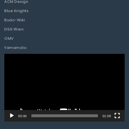
ACM Design
Blue Knights
Budo-Wiki
DSG Wien
OMV
Yamamoto
Video-
Player
00:00
01:08