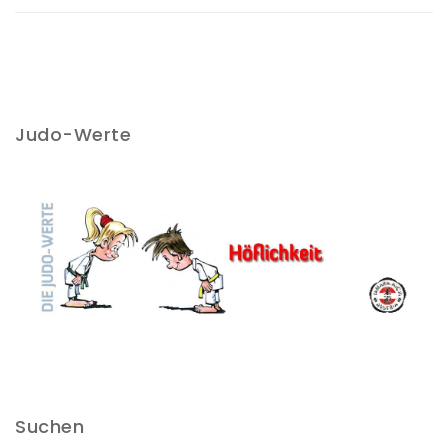
o
n
o
k
Judo-Werte
Suchen