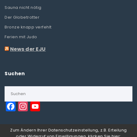
Sauna nicht nötig
Der Globetrotter
Bronze knapp verfehlt
Ferien mit Judo
News der EJU
Suchen
F
In
Y
a
st
o
c
a
u
Zum Ändern Ihrer Datenschutzeinstellung, z.B. Erteilung
e
g
T
oder Widerruf von Einwilligungen, klicken Sie hier: