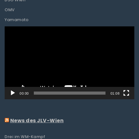
OMV
Yamamoto
Video-
Player
00:00
01:08
News des JLV-Wien
Drei im WM-Kampf