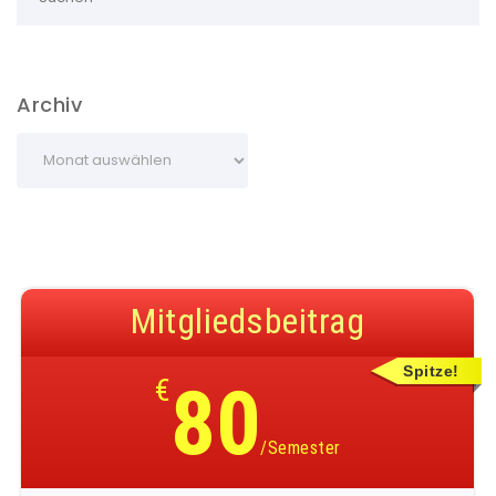
Archiv
Mitgliedsbeitrag
Spitze!
€
80
/Semester